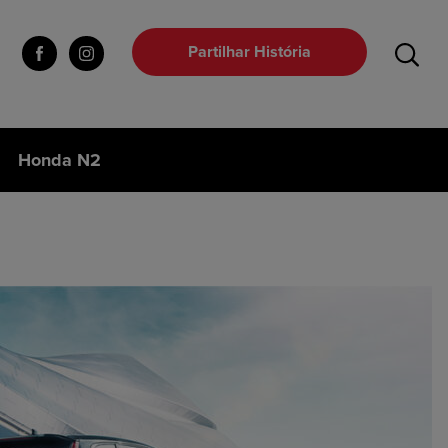
Partilhar História
Honda N2