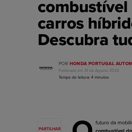
combustível
carros híbri
Descubra tu
POR
HONDA PORTUGAL AUTOM
Publicado em 31 de Agosto 2022
Tempo de leitura:
4
minutos
O
futuro da mobil
PARTILHAR
combustível do