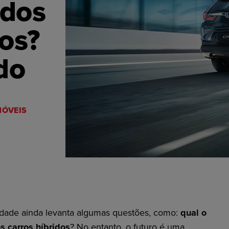
 dos
dos?
do
ÓVEIS
idade ainda levanta algumas questões, como:
qual o
s carros híbridos
? No entanto, o futuro é uma